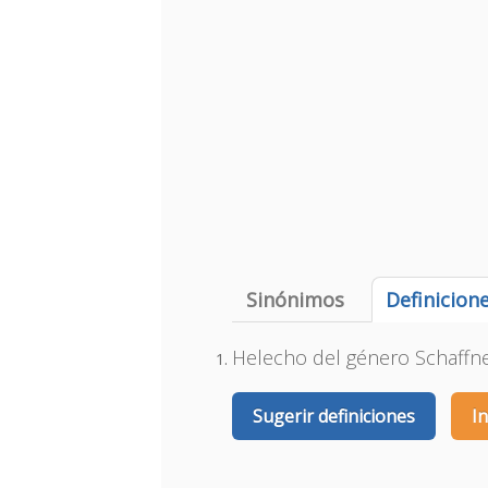
Sinónimos
Definicion
Helecho del género Schaffne
Sugerir definiciones
I