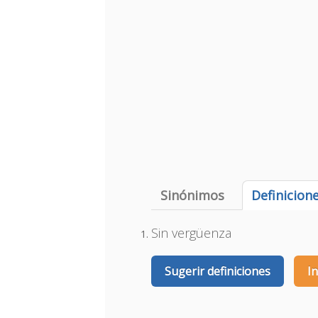
Sinónimos
Definicion
Sin vergüenza
Sugerir definiciones
I