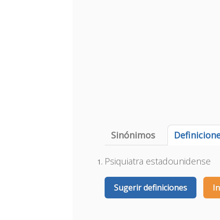
Sinónimos
Definicion
Psiquiatra estadounidense
Sugerir definiciones
I